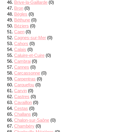
Brive-la-Gaillarde
(0)
Bron
(0)
Bègles
(0)
Béthune
(0)
Béziers
(0)
Caen
(0)
Cagnes-sur-Mer
(0)
Cahors
(0)
Calais
(0)
Caluire-et-Cuire
(0)
Cambrai
(0)
Cannes
(0)
Carcassonne
(0)
Carpentras
(0)
Carquefou
(0)
Carvin
(0)
Castres
(0)
Cavaillon
(0)
Cestas
(0)
Challans
(0)
Chalon-sur-Saône
(0)
Chambéry
(0)
Charleville-Mézières
(0)