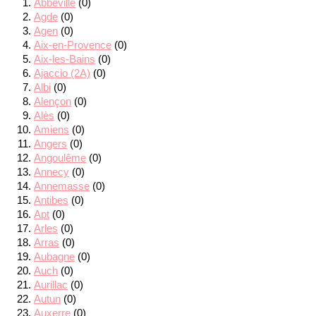
Abbeville
(0)
Agde
(0)
Agen
(0)
Aix-en-Provence
(0)
Aix-les-Bains
(0)
Ajaccio (2A)
(0)
Albi
(0)
Alençon
(0)
Alès
(0)
Amiens
(0)
Angers
(0)
Angoulême
(0)
Annecy
(0)
Annemasse
(0)
Antibes
(0)
Apt
(0)
Arles
(0)
Arras
(0)
Aubagne
(0)
Auch
(0)
Aurillac
(0)
Autun
(0)
Auxerre
(0)