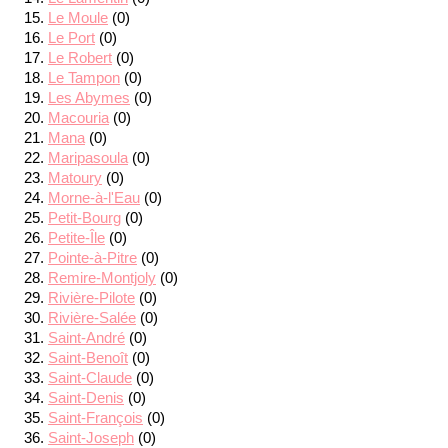
Le Moule
(0)
Le Port
(0)
Le Robert
(0)
Le Tampon
(0)
Les Abymes
(0)
Macouria
(0)
Mana
(0)
Maripasoula
(0)
Matoury
(0)
Morne-à-l'Eau
(0)
Petit-Bourg
(0)
Petite-Île
(0)
Pointe-à-Pitre
(0)
Remire-Montjoly
(0)
Rivière-Pilote
(0)
Rivière-Salée
(0)
Saint-André
(0)
Saint-Benoît
(0)
Saint-Claude
(0)
Saint-Denis
(0)
Saint-François
(0)
Saint-Joseph
(0)