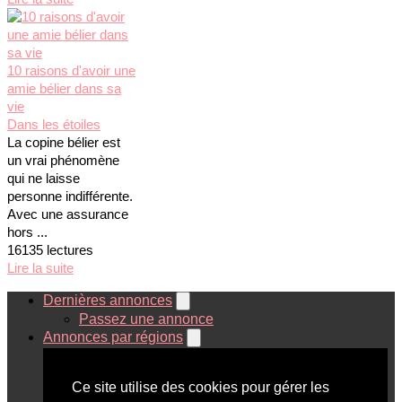
10 raisons d'avoir une
amie bélier dans sa
vie
Dans les étoiles
La copine bélier est
un vrai phénomène
qui ne laisse
personne indifférente.
Avec une assurance
hors ...
16135 lectures
Lire la suite
Dernières annonces
Passez une annonce
Annonces par régions
Ile de France
Départements
Ce site utilise des cookies pour gérer les
Dom Tom