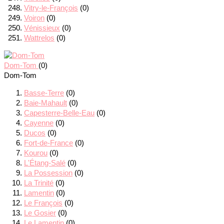
Vitry-le-François
(0)
Voiron
(0)
Vénissieux
(0)
Wattrelos
(0)
Dom-Tom
(0)
Dom-Tom
Basse-Terre
(0)
Baie-Mahault
(0)
Capesterre-Belle-Eau
(0)
Cayenne
(0)
Ducos
(0)
Fort-de-France
(0)
Kourou
(0)
L'Étang-Salé
(0)
La Possession
(0)
La Trinité
(0)
Lamentin
(0)
Le François
(0)
Le Gosier
(0)
Le Lamentin
(0)