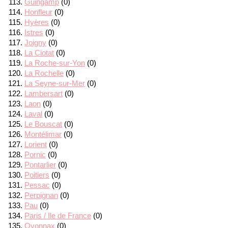
Guingamp
(0)
Honfleur
(0)
Hyères
(0)
Istres
(0)
Joigny
(0)
La Ciotat
(0)
La Roche-sur-Yon
(0)
La Rochelle
(0)
La Seyne-sur-Mer
(0)
Lambersart
(0)
Laon
(0)
Laval
(0)
Le Bouscat
(0)
Montélimar
(0)
Lorient
(0)
Pornic
(0)
Pontarlier
(0)
Poitiers
(0)
Pessac
(0)
Perpignan
(0)
Pau
(0)
Paris / Ile de France
(0)
Oyonnax
(0)