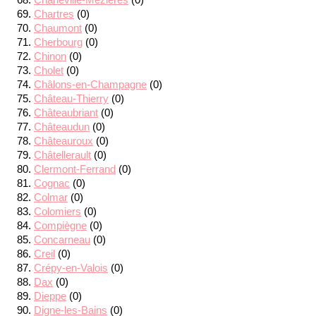
Chartres
(0)
Chaumont
(0)
Cherbourg
(0)
Chinon
(0)
Cholet
(0)
Châlons-en-Champagne
(0)
Château-Thierry
(0)
Châteaubriant
(0)
Châteaudun
(0)
Châteauroux
(0)
Châtellerault
(0)
Clermont-Ferrand
(0)
Cognac
(0)
Colmar
(0)
Colomiers
(0)
Compiègne
(0)
Concarneau
(0)
Creil
(0)
Crépy-en-Valois
(0)
Dax
(0)
Dieppe
(0)
Digne-les-Bains
(0)