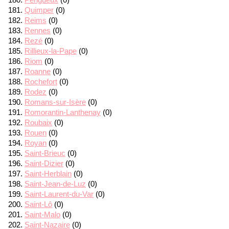
Quimper
(0)
Reims
(0)
Rennes
(0)
Rezé
(0)
Rillieux-la-Pape
(0)
Riom
(0)
Roanne
(0)
Rochefort
(0)
Rodez
(0)
Romans-sur-Isère
(0)
Romorantin-Lanthenay
(0)
Roubaix
(0)
Rouen
(0)
Royan
(0)
Saint-Brieuc
(0)
Saint-Dizier
(0)
Saint-Herblain
(0)
Saint-Jean-de-Luz
(0)
Saint-Laurent-du-Var
(0)
Saint-Lô
(0)
Saint-Malo
(0)
Saint-Nazaire
(0)