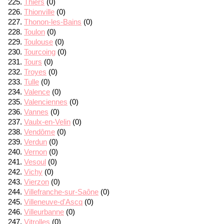
Thiers
(0)
Thionville
(0)
Thonon-les-Bains
(0)
Toulon
(0)
Toulouse
(0)
Tourcoing
(0)
Tours
(0)
Troyes
(0)
Tulle
(0)
Valence
(0)
Valenciennes
(0)
Vannes
(0)
Vaulx-en-Velin
(0)
Vendôme
(0)
Verdun
(0)
Vernon
(0)
Vesoul
(0)
Vichy
(0)
Vierzon
(0)
Villefranche-sur-Saône
(0)
Villeneuve-d'Ascq
(0)
Villeurbanne
(0)
Vitrolles
(0)