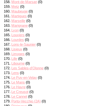
Mont-de-Marsan
(0)
Metz
(0)
Maubeuge
(0)
Martigues
(0)
Marseille
(0)
Marignane
(0)
Lyon
(0)
Louviers
(0)
Lourdes
(0)
Lons-le-Saunier
(0)
Lisieux
(0)
Limoges
(0)
Lille
(0)
Libourne
(0)
Les Sables-d'Olonne
(0)
Lens
(0)
Le Puy-en-Velay
(0)
Le Mans
(0)
Le Havre
(0)
Le Creusot
(0)
Le Cannet
(0)
Porto-Vecchio (2A)
(0)
Périgueux
(0)