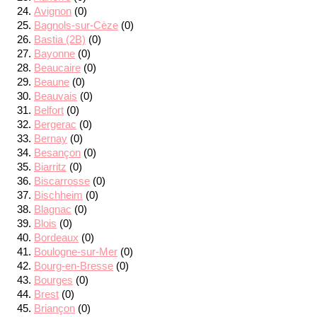
Avignon
(0)
Bagnols-sur-Cèze
(0)
Bastia (2B)
(0)
Bayonne
(0)
Beaucaire
(0)
Beaune
(0)
Beauvais
(0)
Belfort
(0)
Bergerac
(0)
Bernay
(0)
Besançon
(0)
Biarritz
(0)
Biscarrosse
(0)
Bischheim
(0)
Blagnac
(0)
Blois
(0)
Bordeaux
(0)
Boulogne-sur-Mer
(0)
Bourg-en-Bresse
(0)
Bourges
(0)
Brest
(0)
Briançon
(0)