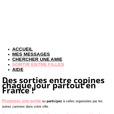
ACCUEIL
MES MESSAGES
CHERCHER UNE AMIE
SORTIR ENTRE FILLES
AIDE
Des sorties entre copines
chaque jour partout en
France !
Proposez une sortie
ou
participez
à celles organisées par les
autres zanmies dans votre ville.