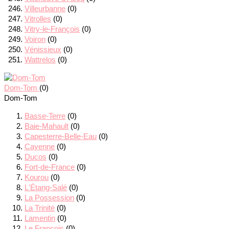
Villeurbanne
(0)
Vitrolles
(0)
Vitry-le-François
(0)
Voiron
(0)
Vénissieux
(0)
Wattrelos
(0)
Dom-Tom
(0)
Dom-Tom
Basse-Terre
(0)
Baie-Mahault
(0)
Capesterre-Belle-Eau
(0)
Cayenne
(0)
Ducos
(0)
Fort-de-France
(0)
Kourou
(0)
L'Étang-Salé
(0)
La Possession
(0)
La Trinité
(0)
Lamentin
(0)
Le François
(0)