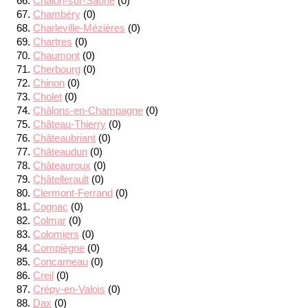
Chalon-sur-Saône
(0)
Chambéry
(0)
Charleville-Mézières
(0)
Chartres
(0)
Chaumont
(0)
Cherbourg
(0)
Chinon
(0)
Cholet
(0)
Châlons-en-Champagne
(0)
Château-Thierry
(0)
Châteaubriant
(0)
Châteaudun
(0)
Châteauroux
(0)
Châtellerault
(0)
Clermont-Ferrand
(0)
Cognac
(0)
Colmar
(0)
Colomiers
(0)
Compiègne
(0)
Concarneau
(0)
Creil
(0)
Crépy-en-Valois
(0)
Dax
(0)