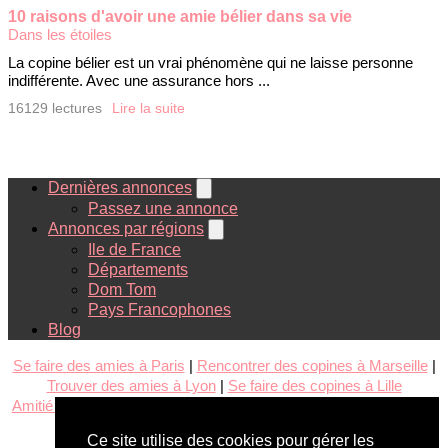
10 raisons d'avoir une amie bélier dans sa vie
Dans les étoiles
La copine bélier est un vrai phénomène qui ne laisse personne
indifférente. Avec une assurance hors ...
16129 lectures
Lire la suite
Dernières annonces
Passez une annonce
Annonces par régions
Ile de France
Départements
Dom Tom
Pays Francophones
Blog
Se faire des amies à Paris
|
Rencontrer des copines à Marseille
|
Trouver des amies à Lyon
|
Se faire des copines à Lille
Amitié filles Dom-Tom
|
Amies au Canada
|
Copines en Belgique
|
Amies en Suisse
Ce site utilise des cookies pour gérer les