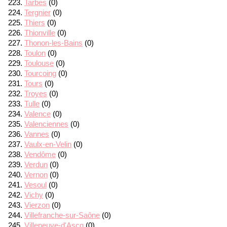
Tarbes
(0)
Tergnier
(0)
Thiers
(0)
Thionville
(0)
Thonon-les-Bains
(0)
Toulon
(0)
Toulouse
(0)
Tourcoing
(0)
Tours
(0)
Troyes
(0)
Tulle
(0)
Valence
(0)
Valenciennes
(0)
Vannes
(0)
Vaulx-en-Velin
(0)
Vendôme
(0)
Verdun
(0)
Vernon
(0)
Vesoul
(0)
Vichy
(0)
Vierzon
(0)
Villefranche-sur-Saône
(0)
Villeneuve-d'Ascq
(0)