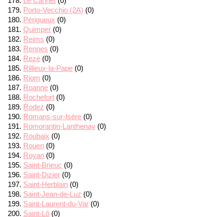
Le Cannet
(0)
Porto-Vecchio (2A)
(0)
Périgueux
(0)
Quimper
(0)
Reims
(0)
Rennes
(0)
Rezé
(0)
Rillieux-la-Pape
(0)
Riom
(0)
Roanne
(0)
Rochefort
(0)
Rodez
(0)
Romans-sur-Isère
(0)
Romorantin-Lanthenay
(0)
Roubaix
(0)
Rouen
(0)
Royan
(0)
Saint-Brieuc
(0)
Saint-Dizier
(0)
Saint-Herblain
(0)
Saint-Jean-de-Luz
(0)
Saint-Laurent-du-Var
(0)
Saint-Lô
(0)