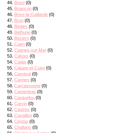
Brest
(0)
Briançon
(0)
Brive-la-Gaillarde
(0)
Bron
(0)
Bègles
(0)
Béthune
(0)
Béziers
(0)
Caen
(0)
Cagnes-sur-Mer
(0)
Cahors
(0)
Calais
(0)
Caluire-et-Cuire
(0)
Cambrai
(0)
Cannes
(0)
Carcassonne
(0)
Carpentras
(0)
Carquefou
(0)
Carvin
(0)
Castres
(0)
Cavaillon
(0)
Cestas
(0)
Challans
(0)