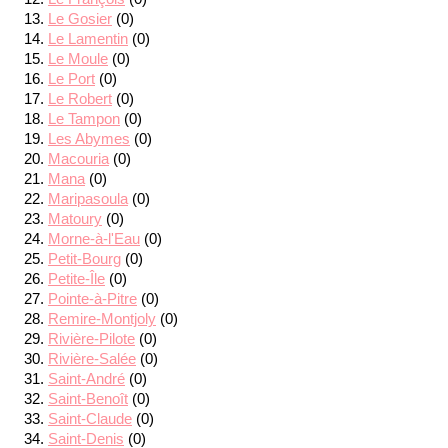
Le Gosier
(0)
Le Lamentin
(0)
Le Moule
(0)
Le Port
(0)
Le Robert
(0)
Le Tampon
(0)
Les Abymes
(0)
Macouria
(0)
Mana
(0)
Maripasoula
(0)
Matoury
(0)
Morne-à-l'Eau
(0)
Petit-Bourg
(0)
Petite-Île
(0)
Pointe-à-Pitre
(0)
Remire-Montjoly
(0)
Rivière-Pilote
(0)
Rivière-Salée
(0)
Saint-André
(0)
Saint-Benoît
(0)
Saint-Claude
(0)
Saint-Denis
(0)