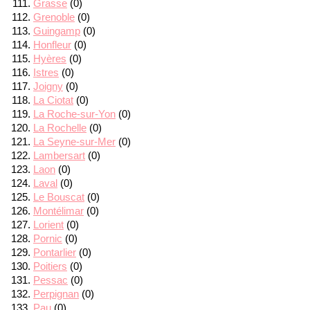
Grasse
(0)
Grenoble
(0)
Guingamp
(0)
Honfleur
(0)
Hyères
(0)
Istres
(0)
Joigny
(0)
La Ciotat
(0)
La Roche-sur-Yon
(0)
La Rochelle
(0)
La Seyne-sur-Mer
(0)
Lambersart
(0)
Laon
(0)
Laval
(0)
Le Bouscat
(0)
Montélimar
(0)
Lorient
(0)
Pornic
(0)
Pontarlier
(0)
Poitiers
(0)
Pessac
(0)
Perpignan
(0)
Pau
(0)