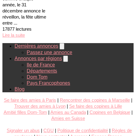
année, le 31
décembre annonce le
réveillon, la fête ultime
entre ...
17877 lectures
Lire la suite
Dernières annonces
Passez une annonce
Annonces par régions
Ile de France
Départements
Dom Tom
Pays Francophones
Blog
Se faire des amies à Paris
|
Rencontrer des copines à Marseille
|
Trouver des amies à Lyon
|
Se faire des copines à Lille
Amitié filles Dom-Tom
|
Amies au Canada
|
Copines en Belgique
|
Amies en Suisse
Signaler un abus
|
CGU
|
Politique de confidentialité
|
Règles de