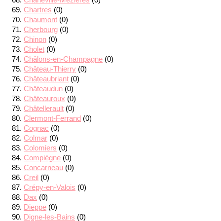
Chartres
(0)
Chaumont
(0)
Cherbourg
(0)
Chinon
(0)
Cholet
(0)
Châlons-en-Champagne
(0)
Château-Thierry
(0)
Châteaubriant
(0)
Châteaudun
(0)
Châteauroux
(0)
Châtellerault
(0)
Clermont-Ferrand
(0)
Cognac
(0)
Colmar
(0)
Colomiers
(0)
Compiègne
(0)
Concarneau
(0)
Creil
(0)
Crépy-en-Valois
(0)
Dax
(0)
Dieppe
(0)
Digne-les-Bains
(0)