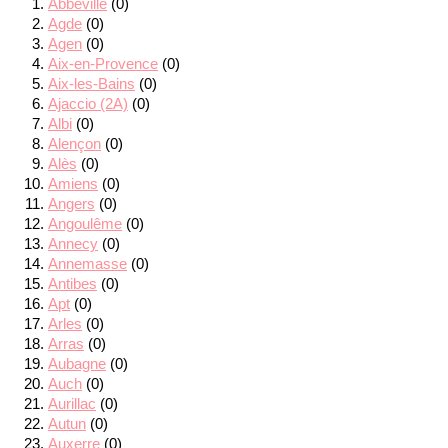
Abbeville
(0)
Agde
(0)
Agen
(0)
Aix-en-Provence
(0)
Aix-les-Bains
(0)
Ajaccio (2A)
(0)
Albi
(0)
Alençon
(0)
Alès
(0)
Amiens
(0)
Angers
(0)
Angoulême
(0)
Annecy
(0)
Annemasse
(0)
Antibes
(0)
Apt
(0)
Arles
(0)
Arras
(0)
Aubagne
(0)
Auch
(0)
Aurillac
(0)
Autun
(0)
Auxerre
(0)