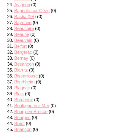
Avignon
(0)
Bagnols-sur-Cèze
(0)
Bastia (2B)
(0)
Bayonne
(0)
Beaucaire
(0)
Beaune
(0)
Beauvais
(0)
Belfort
(0)
Bergerac
(0)
Bernay
(0)
Besançon
(0)
Biarritz
(0)
Biscarrosse
(0)
Bischheim
(0)
Blagnac
(0)
Blois
(0)
Bordeaux
(0)
Boulogne-sur-Mer
(0)
Bourg-en-Bresse
(0)
Bourges
(0)
Brest
(0)
Briançon
(0)