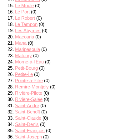
Le Moule
(0)
Le Port
(0)
Le Robert
(0)
Le Tampon
(0)
Les Abymes
(0)
Macouria
(0)
Mana
(0)
Maripasoula
(0)
Matoury
(0)
Morne-à-l'Eau
(0)
Petit-Bourg
(0)
Petite-Île
(0)
Pointe-à-Pitre
(0)
Remire-Montjoly
(0)
Rivière-Pilote
(0)
Rivière-Salée
(0)
Saint-André
(0)
Saint-Benoît
(0)
Saint-Claude
(0)
Saint-Denis
(0)
Saint-François
(0)
Saint-Joseph
(0)