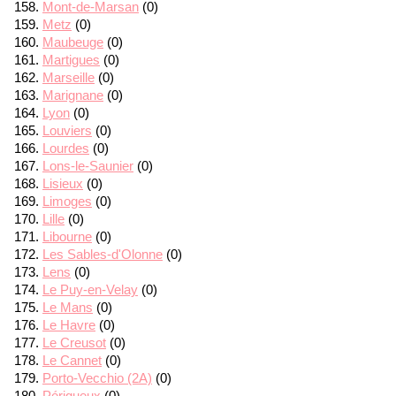
Mont-de-Marsan
(0)
Metz
(0)
Maubeuge
(0)
Martigues
(0)
Marseille
(0)
Marignane
(0)
Lyon
(0)
Louviers
(0)
Lourdes
(0)
Lons-le-Saunier
(0)
Lisieux
(0)
Limoges
(0)
Lille
(0)
Libourne
(0)
Les Sables-d'Olonne
(0)
Lens
(0)
Le Puy-en-Velay
(0)
Le Mans
(0)
Le Havre
(0)
Le Creusot
(0)
Le Cannet
(0)
Porto-Vecchio (2A)
(0)
Périgueux
(0)