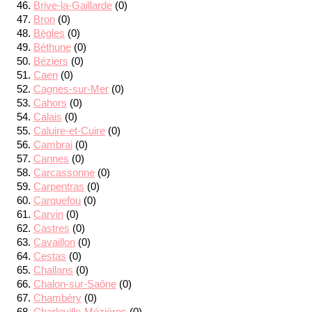
Brive-la-Gaillarde
(0)
Bron
(0)
Bègles
(0)
Béthune
(0)
Béziers
(0)
Caen
(0)
Cagnes-sur-Mer
(0)
Cahors
(0)
Calais
(0)
Caluire-et-Cuire
(0)
Cambrai
(0)
Cannes
(0)
Carcassonne
(0)
Carpentras
(0)
Carquefou
(0)
Carvin
(0)
Castres
(0)
Cavaillon
(0)
Cestas
(0)
Challans
(0)
Chalon-sur-Saône
(0)
Chambéry
(0)
Charleville-Mézières
(0)