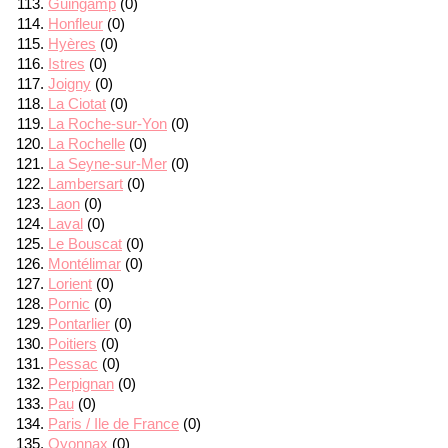
Guingamp
(0)
Honfleur
(0)
Hyères
(0)
Istres
(0)
Joigny
(0)
La Ciotat
(0)
La Roche-sur-Yon
(0)
La Rochelle
(0)
La Seyne-sur-Mer
(0)
Lambersart
(0)
Laon
(0)
Laval
(0)
Le Bouscat
(0)
Montélimar
(0)
Lorient
(0)
Pornic
(0)
Pontarlier
(0)
Poitiers
(0)
Pessac
(0)
Perpignan
(0)
Pau
(0)
Paris / Ile de France
(0)
Oyonnax
(0)