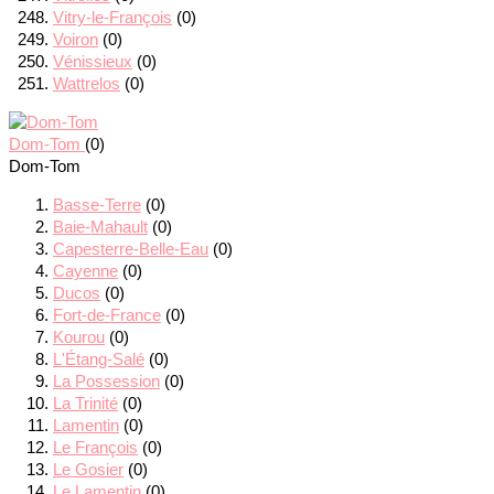
Vitry-le-François
(0)
Voiron
(0)
Vénissieux
(0)
Wattrelos
(0)
Dom-Tom
(0)
Dom-Tom
Basse-Terre
(0)
Baie-Mahault
(0)
Capesterre-Belle-Eau
(0)
Cayenne
(0)
Ducos
(0)
Fort-de-France
(0)
Kourou
(0)
L'Étang-Salé
(0)
La Possession
(0)
La Trinité
(0)
Lamentin
(0)
Le François
(0)
Le Gosier
(0)
Le Lamentin
(0)