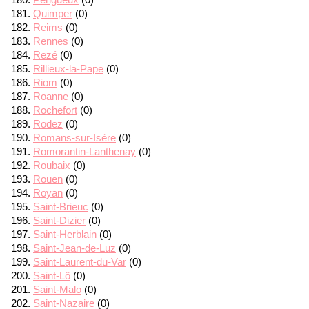
Quimper
(0)
Reims
(0)
Rennes
(0)
Rezé
(0)
Rillieux-la-Pape
(0)
Riom
(0)
Roanne
(0)
Rochefort
(0)
Rodez
(0)
Romans-sur-Isère
(0)
Romorantin-Lanthenay
(0)
Roubaix
(0)
Rouen
(0)
Royan
(0)
Saint-Brieuc
(0)
Saint-Dizier
(0)
Saint-Herblain
(0)
Saint-Jean-de-Luz
(0)
Saint-Laurent-du-Var
(0)
Saint-Lô
(0)
Saint-Malo
(0)
Saint-Nazaire
(0)