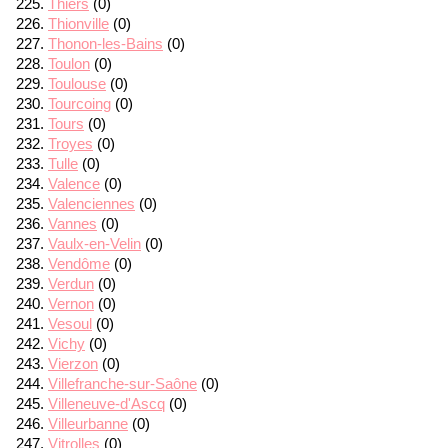
Thiers
(0)
Thionville
(0)
Thonon-les-Bains
(0)
Toulon
(0)
Toulouse
(0)
Tourcoing
(0)
Tours
(0)
Troyes
(0)
Tulle
(0)
Valence
(0)
Valenciennes
(0)
Vannes
(0)
Vaulx-en-Velin
(0)
Vendôme
(0)
Verdun
(0)
Vernon
(0)
Vesoul
(0)
Vichy
(0)
Vierzon
(0)
Villefranche-sur-Saône
(0)
Villeneuve-d'Ascq
(0)
Villeurbanne
(0)
Vitrolles
(0)