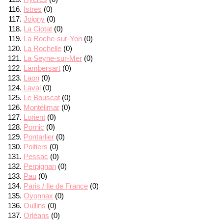
Istres
(0)
Joigny
(0)
La Ciotat
(0)
La Roche-sur-Yon
(0)
La Rochelle
(0)
La Seyne-sur-Mer
(0)
Lambersart
(0)
Laon
(0)
Laval
(0)
Le Bouscat
(0)
Montélimar
(0)
Lorient
(0)
Pornic
(0)
Pontarlier
(0)
Poitiers
(0)
Pessac
(0)
Perpignan
(0)
Pau
(0)
Paris / Ile de France
(0)
Oyonnax
(0)
Oullins
(0)
Orléans
(0)