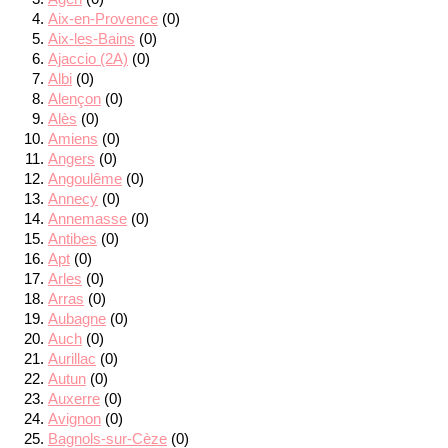
Aix-en-Provence
(0)
Aix-les-Bains
(0)
Ajaccio (2A)
(0)
Albi
(0)
Alençon
(0)
Alès
(0)
Amiens
(0)
Angers
(0)
Angoulême
(0)
Annecy
(0)
Annemasse
(0)
Antibes
(0)
Apt
(0)
Arles
(0)
Arras
(0)
Aubagne
(0)
Auch
(0)
Aurillac
(0)
Autun
(0)
Auxerre
(0)
Avignon
(0)
Bagnols-sur-Cèze
(0)