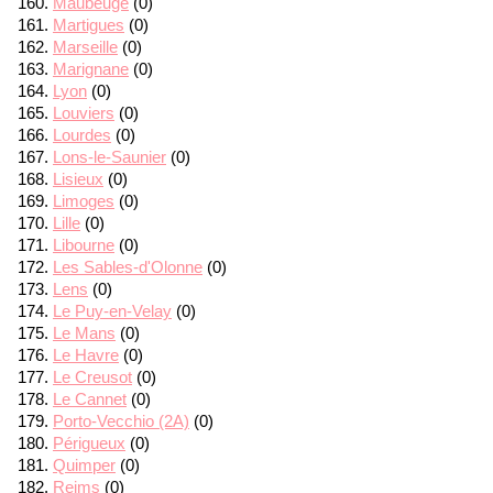
Maubeuge
(0)
Martigues
(0)
Marseille
(0)
Marignane
(0)
Lyon
(0)
Louviers
(0)
Lourdes
(0)
Lons-le-Saunier
(0)
Lisieux
(0)
Limoges
(0)
Lille
(0)
Libourne
(0)
Les Sables-d'Olonne
(0)
Lens
(0)
Le Puy-en-Velay
(0)
Le Mans
(0)
Le Havre
(0)
Le Creusot
(0)
Le Cannet
(0)
Porto-Vecchio (2A)
(0)
Périgueux
(0)
Quimper
(0)
Reims
(0)