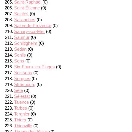
Saint-Raphaël
(0)
Saint-Étienne
(0)
Saintes
(0)
Sallanches
(0)
Salon-de-Provence
(0)
Sanary-sur-Mer
(0)
Saumur
(0)
Schiltigheim
(0)
Sedan
(0)
Senlis
(0)
Sens
(0)
Six-Fours-les-Plages
(0)
Soissons
(0)
Sorgues
(0)
Strasbourg
(0)
Sète
(0)
Sélestat
(0)
Talence
(0)
Tarbes
(0)
Tergnier
(0)
Thiers
(0)
Thionville
(0)
Thonon-les-Bains
(0)