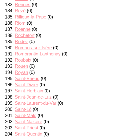
Rennes
(0)
Rezé
(0)
Rillieux-la-Pape
(0)
Riom
(0)
Roanne
(0)
Rochefort
(0)
Rodez
(0)
Romans-sur-Isère
(0)
Romorantin-Lanthenay
(0)
Roubaix
(0)
Rouen
(0)
Royan
(0)
Saint-Brieuc
(0)
Saint-Dizier
(0)
Saint-Herblain
(0)
Saint-Jean-de-Luz
(0)
Saint-Laurent-du-Var
(0)
Saint-Lô
(0)
Saint-Malo
(0)
Saint-Nazaire
(0)
Saint-Priest
(0)
Saint-Quentin
(0)