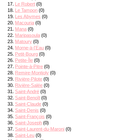
Le Robert
(0)
Le Tampon
(0)
Les Abymes
(0)
Macouria
(0)
Mana
(0)
Maripasoula
(0)
Matoury
(0)
Morne-à-l'Eau
(0)
Petit-Bourg
(0)
Petite-Île
(0)
Pointe-à-Pitre
(0)
Remire-Montjoly
(0)
Rivière-Pilote
(0)
Rivière-Salée
(0)
Saint-André
(0)
Saint-Benoît
(0)
Saint-Claude
(0)
Saint-Denis
(0)
Saint-François
(0)
Saint-Joseph
(0)
Saint-Laurent-du-Maroni
(0)
Saint-Leu
(0)