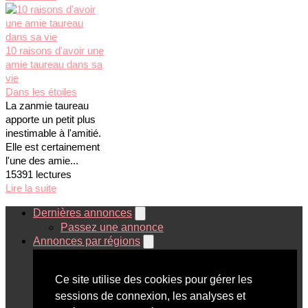
10 raisons d'avoir une
amie taureau dans sa
vie
Dans les étoiles
La zanmie taureau
apporte un petit plus
inestimable à l'amitié.
Elle est certainement
l'une des amie...
15391 lectures
Lire la suite
Dernières annonces
Passez une annonce
Annonces par régions
Ile de France
Départements
Ce site utilise des cookies pour gérer les
Dom Tom
sessions de connexion, les analyses et
Pays Francophones