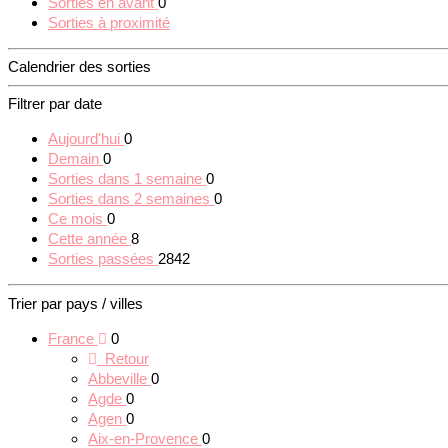
Sorties en avant
0
Sorties à proximité
Calendrier des sorties
Filtrer par date
Aujourd'hui
0
Demain
0
Sorties dans 1 semaine
0
Sorties dans 2 semaines
0
Ce mois
0
Cette année
8
Sorties passées
2842
Trier par pays / villes
France
0
Retour
Abbeville
0
Agde
0
Agen
0
Aix-en-Provence
0