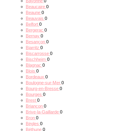
Bayonne
0
Beaucaire
0
Beaune
0
Beauvais
0
Belfort
0
Bergerac
0
Bernay
0
Besançon
0
Biarritz
0
Biscarrosse
0
Bischheim
0
Blagnac
0
Blois
0
Bordeaux
0
Boulogne-sur-Mer
0
Bourg-en-Bresse
0
Bourges
0
Brest
0
Briançon
0
Brive-la-Gaillarde
0
Bron
0
Bègles
0
Béthune
0