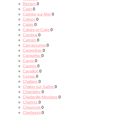
Béziers
0
Caen
0
Cagnes-sur-Mer
0
Cahors
0
Calais
0
Caluire-et-Cuire
0
Cambrai
0
Cannes
0
Carcassonne
0
Carpentras
0
Carquefou
0
Carvin
0
Castres
0
Cavaillon
0
Cestas
0
Challans
0
Chalon-sur-Saône
0
Chambéry
0
Charleville-Mézières
0
Chartres
0
Chaumont
0
Cherbourg
0