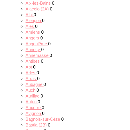
Aix-les-Bains
0
Ajaccio (2A)
0
Albi
0
Alençon
0
Alès
0
Amiens
0
Angers
0
Angoulême
0
Annecy
0
Annemasse
0
Antibes
0
Apt
0
Arles
0
Arras
0
Aubagne
0
Auch
0
Aurillac
0
Autun
0
Auxerre
0
Avignon
0
Bagnols-sur-Cèze
0
Bastia (2B)
0