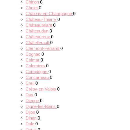
Chinon
0
Cholet
0
Châlons-en-Champagne
0
Château-Thierry
0
Châteaubriant
0
Châteaudun
0
Châteauroux
0
Châtellerault
0
Clermont-Ferrand
0
Cognac
0
Colmar
0
Colomiers
0
Compiègne
0
Concarneau
0
Creil
0
Crépy-en-Valois
0
Dax
0
Dieppe
0
Digne-les-Bains
0
Dijon
0
Dinan
0
Dole
0
Douai
0