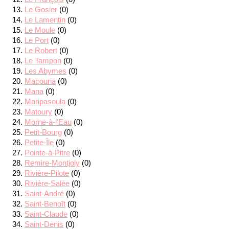
Le Gosier
(0)
Le Lamentin
(0)
Le Moule
(0)
Le Port
(0)
Le Robert
(0)
Le Tampon
(0)
Les Abymes
(0)
Macouria
(0)
Mana
(0)
Maripasoula
(0)
Matoury
(0)
Morne-à-l'Eau
(0)
Petit-Bourg
(0)
Petite-Île
(0)
Pointe-à-Pitre
(0)
Remire-Montjoly
(0)
Rivière-Pilote
(0)
Rivière-Salée
(0)
Saint-André
(0)
Saint-Benoît
(0)
Saint-Claude
(0)
Saint-Denis
(0)