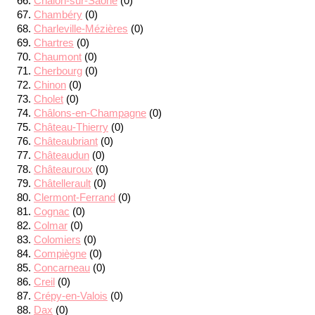
Chalon-sur-Saône
(0)
Chambéry
(0)
Charleville-Mézières
(0)
Chartres
(0)
Chaumont
(0)
Cherbourg
(0)
Chinon
(0)
Cholet
(0)
Châlons-en-Champagne
(0)
Château-Thierry
(0)
Châteaubriant
(0)
Châteaudun
(0)
Châteauroux
(0)
Châtellerault
(0)
Clermont-Ferrand
(0)
Cognac
(0)
Colmar
(0)
Colomiers
(0)
Compiègne
(0)
Concarneau
(0)
Creil
(0)
Crépy-en-Valois
(0)
Dax
(0)