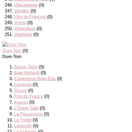
Villeurbanne
(0)
Vitrolles
(0)
Vitry-le-François
(0)
Voiron
(0)
Vénissieux
(0)
Wattrelos
(0)
Dom-Tom
(0)
Dom-Tom
Basse-Terre
(0)
Baie-Mahault
(0)
Capesterre-Belle-Eau
(0)
Cayenne
(0)
Ducos
(0)
Fort-de-France
(0)
Kourou
(0)
L'Étang-Salé
(0)
La Possession
(0)
La Trinité
(0)
Lamentin
(0)
Le François
(0)