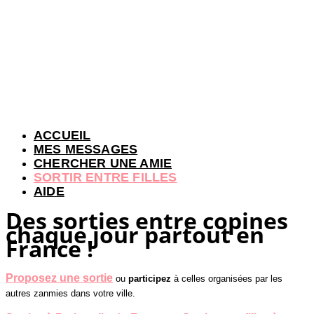
ACCUEIL
MES MESSAGES
CHERCHER UNE AMIE
SORTIR ENTRE FILLES
AIDE
Des sorties entre copines
chaque jour partout en
France !
Proposez une sortie
ou
participez
à celles organisées par les
autres zanmies dans votre ville.