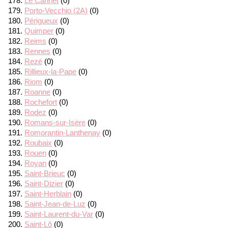
Le Cannet
(0)
Porto-Vecchio (2A)
(0)
Périgueux
(0)
Quimper
(0)
Reims
(0)
Rennes
(0)
Rezé
(0)
Rillieux-la-Pape
(0)
Riom
(0)
Roanne
(0)
Rochefort
(0)
Rodez
(0)
Romans-sur-Isère
(0)
Romorantin-Lanthenay
(0)
Roubaix
(0)
Rouen
(0)
Royan
(0)
Saint-Brieuc
(0)
Saint-Dizier
(0)
Saint-Herblain
(0)
Saint-Jean-de-Luz
(0)
Saint-Laurent-du-Var
(0)
Saint-Lô
(0)