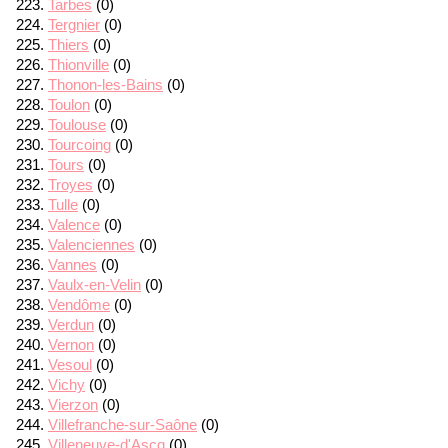
Tarbes
(0)
Tergnier
(0)
Thiers
(0)
Thionville
(0)
Thonon-les-Bains
(0)
Toulon
(0)
Toulouse
(0)
Tourcoing
(0)
Tours
(0)
Troyes
(0)
Tulle
(0)
Valence
(0)
Valenciennes
(0)
Vannes
(0)
Vaulx-en-Velin
(0)
Vendôme
(0)
Verdun
(0)
Vernon
(0)
Vesoul
(0)
Vichy
(0)
Vierzon
(0)
Villefranche-sur-Saône
(0)
Villeneuve-d'Ascq
(0)