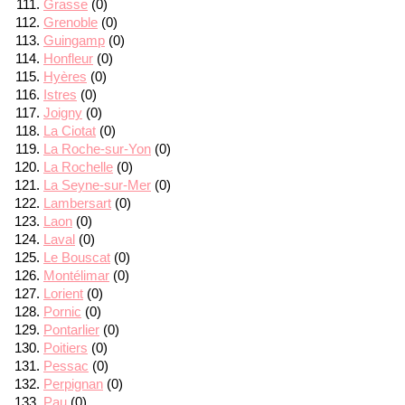
Grasse
(0)
Grenoble
(0)
Guingamp
(0)
Honfleur
(0)
Hyères
(0)
Istres
(0)
Joigny
(0)
La Ciotat
(0)
La Roche-sur-Yon
(0)
La Rochelle
(0)
La Seyne-sur-Mer
(0)
Lambersart
(0)
Laon
(0)
Laval
(0)
Le Bouscat
(0)
Montélimar
(0)
Lorient
(0)
Pornic
(0)
Pontarlier
(0)
Poitiers
(0)
Pessac
(0)
Perpignan
(0)
Pau
(0)