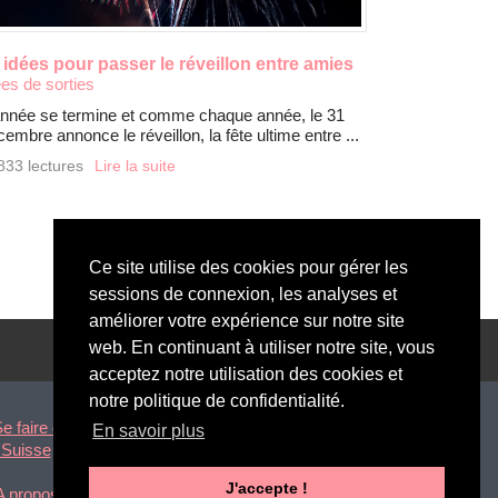
 idées pour passer le réveillon entre amies
ées de sorties
année se termine et comme chaque année, le 31
embre annonce le réveillon, la fête ultime entre ...
833 lectures
Lire la suite
Ce site utilise des cookies pour gérer les
sessions de connexion, les analyses et
améliorer votre expérience sur notre site
web. En continuant à utiliser notre site, vous
acceptez notre utilisation des cookies et
notre politique de confidentialité.
e faire des copines à Lille
En savoir plus
 Suisse
J'accepte !
A propos
|
Espace Presse