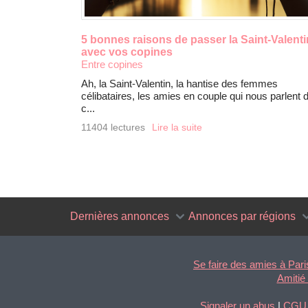
5 bonnes raisons de passer la Saint-Valenti
avec vos copines
Entre copines
Ah, la Saint-Valentin, la hantise des femmes
célibataires, les amies en couple qui nous parlent 
c...
11404 lectures
Lire la suite
Dernières annonces
Annonces par régions
Se faire des amies à Pari
Amitié
Signaler un abus
|
CGU