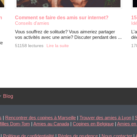
n
Comment se faire des amis sur internet?
15
Conseils d'amies
Id
Vous souffrez de solitude? Vous aimeriez partager
L'
vos activités avec une amie? Discuter pendant des ...
déc
de
51158 lectures
Lire la suite
17
Blog
s
|
Rencontrer des copines à Marseille
|
Trouver des amies à Lyon
|
S
 filles Dom-Tom
|
Amies au Canada
|
Copines en Belgique
|
Amies en
|
Politique de confidentialité
|
Règles de prudence
|
Nous contacter
|