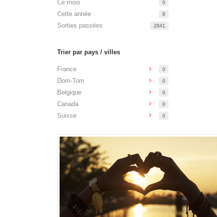
Ce mois
0
Cette année
8
Sorties passées
2841
Trier par pays / villes
France
0
Dom-Tom
0
Belgique
0
Canada
0
Suisse
0