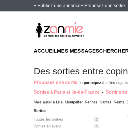
+ Publiez une annonce
+ Proposez une sortie
ACCUEIL
MES MESSAGES
CHERCHER
Des sorties entre copi
Proposez une sortie
ou
participez
à celles organis
Sorties à Paris et Ile-de-France
-
Sortir entr
Mais aussi à Lille, Montpellier, Rennes, Nantes, Reims, 
Sorties
Toutes les sorties
0
Sorties en avant
0