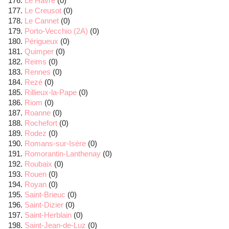
Le Havre
(0)
Le Creusot
(0)
Le Cannet
(0)
Porto-Vecchio (2A)
(0)
Périgueux
(0)
Quimper
(0)
Reims
(0)
Rennes
(0)
Rezé
(0)
Rillieux-la-Pape
(0)
Riom
(0)
Roanne
(0)
Rochefort
(0)
Rodez
(0)
Romans-sur-Isère
(0)
Romorantin-Lanthenay
(0)
Roubaix
(0)
Rouen
(0)
Royan
(0)
Saint-Brieuc
(0)
Saint-Dizier
(0)
Saint-Herblain
(0)
Saint-Jean-de-Luz
(0)