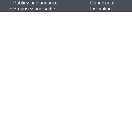
+ Publiez une annonce
Connexion
|
+ Proposez une sortie
Inscription