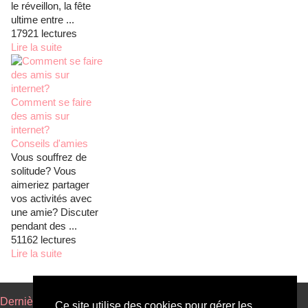
le réveillon, la fête
ultime entre ...
17921 lectures
Lire la suite
Comment se faire
des amis sur
internet?
Conseils d'amies
Vous souffrez de
solitude? Vous
aimeriez partager
vos activités avec
une amie? Discuter
pendant des ...
51162 lectures
Lire la suite
Dernières annonces
Annonces par régions
Blog
Ce site utilise des cookies pour gérer les