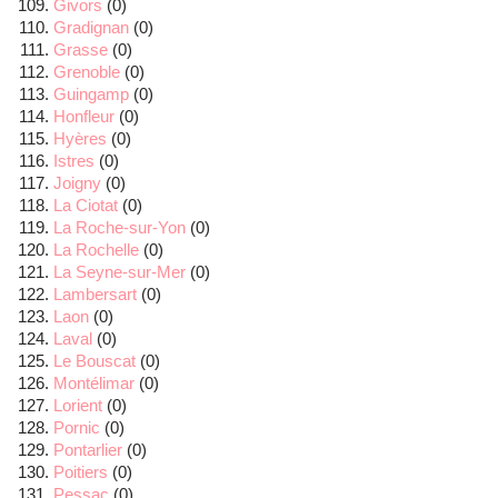
Givors
(0)
Gradignan
(0)
Grasse
(0)
Grenoble
(0)
Guingamp
(0)
Honfleur
(0)
Hyères
(0)
Istres
(0)
Joigny
(0)
La Ciotat
(0)
La Roche-sur-Yon
(0)
La Rochelle
(0)
La Seyne-sur-Mer
(0)
Lambersart
(0)
Laon
(0)
Laval
(0)
Le Bouscat
(0)
Montélimar
(0)
Lorient
(0)
Pornic
(0)
Pontarlier
(0)
Poitiers
(0)
Pessac
(0)