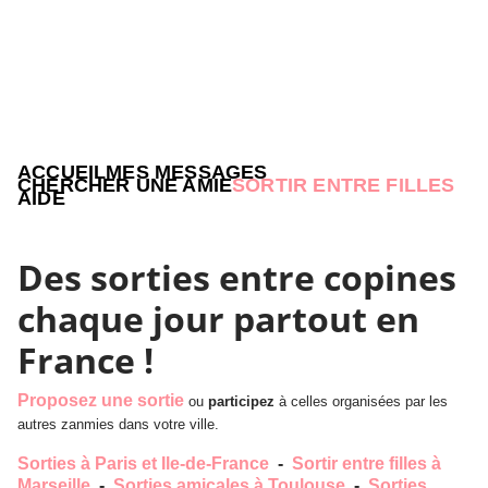
ACCUEIL
MES MESSAGES
CHERCHER UNE AMIE
SORTIR ENTRE FILLES
AIDE
Des sorties entre copines
chaque jour partout en
France !
Proposez une sortie
ou
participez
à celles organisées par les
autres zanmies dans votre ville.
Sorties à Paris et Ile-de-France
-
Sortir entre filles à
Marseille
-
Sorties amicales à Toulouse
-
Sorties