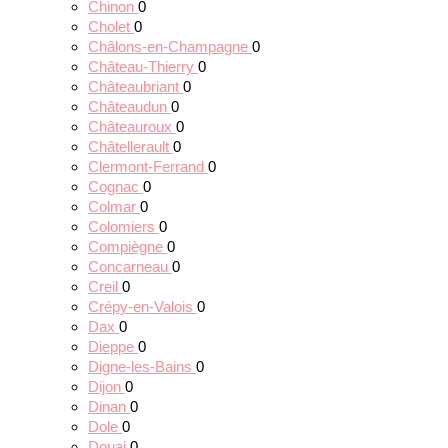
Chinon
0
Cholet
0
Châlons-en-Champagne
0
Château-Thierry
0
Châteaubriant
0
Châteaudun
0
Châteauroux
0
Châtellerault
0
Clermont-Ferrand
0
Cognac
0
Colmar
0
Colomiers
0
Compiègne
0
Concarneau
0
Creil
0
Crépy-en-Valois
0
Dax
0
Dieppe
0
Digne-les-Bains
0
Dijon
0
Dinan
0
Dole
0
Douai
0