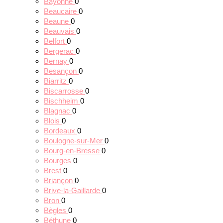
Bayonne
0
Beaucaire
0
Beaune
0
Beauvais
0
Belfort
0
Bergerac
0
Bernay
0
Besançon
0
Biarritz
0
Biscarrosse
0
Bischheim
0
Blagnac
0
Blois
0
Bordeaux
0
Boulogne-sur-Mer
0
Bourg-en-Bresse
0
Bourges
0
Brest
0
Briançon
0
Brive-la-Gaillarde
0
Bron
0
Bègles
0
Béthune
0