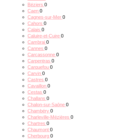
Béziers
0
Caen
0
Cagnes-sur-Mer
0
Cahors
0
Calais
0
Caluire-et-Cuire
0
Cambrai
0
Cannes
0
Carcassonne
0
Carpentras
0
Carquefou
0
Carvin
0
Castres
0
Cavaillon
0
Cestas
0
Challans
0
Chalon-sur-Saône
0
Chambéry
0
Charleville-Mézières
0
Chartres
0
Chaumont
0
Cherbourg
0