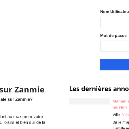
Nom Utilisateu
Mot de passe
 sur Zanmie
Les dernières ann
cale sur Zanmie?
Maman 
muslim
Ville:
Vén
llant au maximum votre
loisirs et bien sûr de la
Bjr je m'a
Camille je