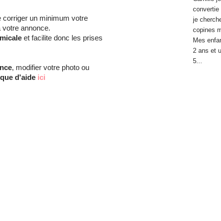
convertie 
e corriger un minimum votre
je cherch
 votre annonce.
copines 
micale
et facilite donc les prises
Mes enfan
2 ans et 
5...
once
, modifier votre photo ou
ique d'aide
ici