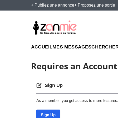
+ Publiez une annonce
+ Proposez une sortie
ACCUEIL
MES MESSAGES
CHERCHER
Requires an Account
Sign Up
As a member, you get access to more features
Sign Up