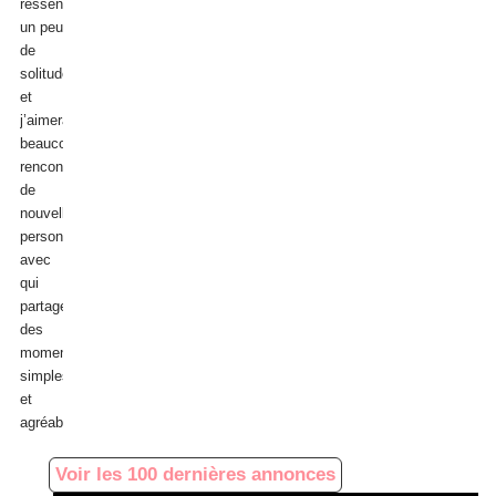
ressentir
peu
un peu
seule
de
et
solitude
je
et
recherche
j’aimerais
une/des
beaucoup
personnes
rencontrer
bienveillantes
de
avec
nouvelles
qui
personnes
sortir.
avec
J'habite
qui
Evry
partager
et
des
ce
moments
serait
simples
super
et
de...
agréables....
Voir les 100 dernières annonces