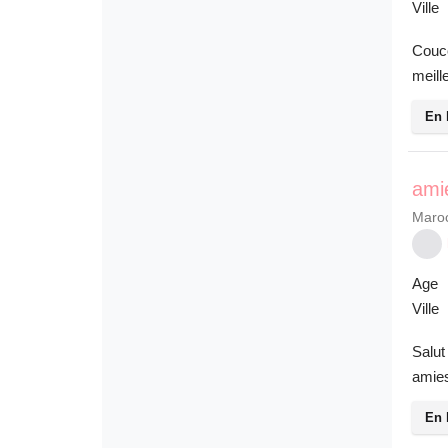
Ville
Couco
meill
En 
ami
Maro
Age
Ville
Salut
amies
En 