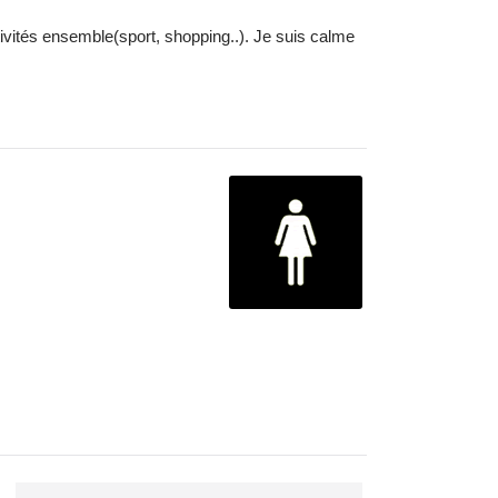
ivités ensemble(sport, shopping..). Je suis calme