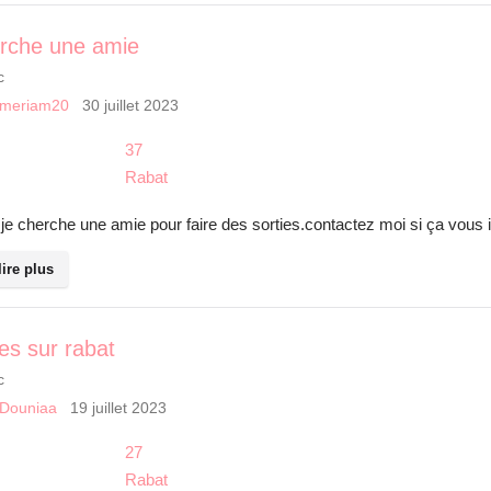
rche une amie
c
30 juillet 2023
meriam20
37
Rabat
.je cherche une amie pour faire des sorties.contactez moi si ça vous 
lire plus
es sur rabat
c
19 juillet 2023
Douniaa
27
Rabat