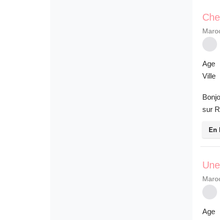
Che
Maro
Age
Ville
Bonjo
sur R
En 
Une 
Maro
Age