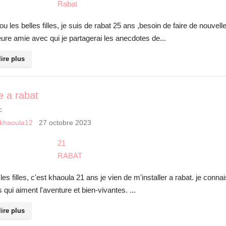
Rabat
u les belles filles, je suis de rabat 25 ans ,besoin de faire de nouve
eure amie avec qui je partagerai les anecdotes de...
lire plus
e a rabat
c
27 octobre 2023
khaoula12
21
RABAT
 les filles, c'est khaoula 21 ans je vien de m'installer a rabat. je conn
 qui aiment l'aventure et bien-vivantes. ...
lire plus