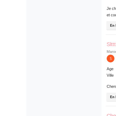
Je ch
et co
En 
Slttt
Maro
Age
Ville
Cherc
En 
Che