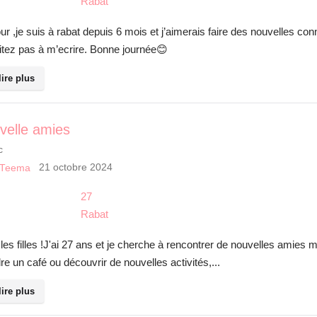
Rabat
ur ,je suis à rabat depuis 6 mois et j’aimerais faire des nouvelles co
itez pas à m’ecrire. Bonne journée😊
lire plus
velle amies
c
21 octobre 2024
Teema
27
Rabat
 les filles !J'ai 27 ans et je cherche à rencontrer de nouvelles amies
re un café ou découvrir de nouvelles activités,...
lire plus