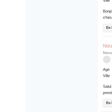
Ville
Bonjo
n’hés
En 
Nou
Maro
Age
Ville
Salut
prend
En 