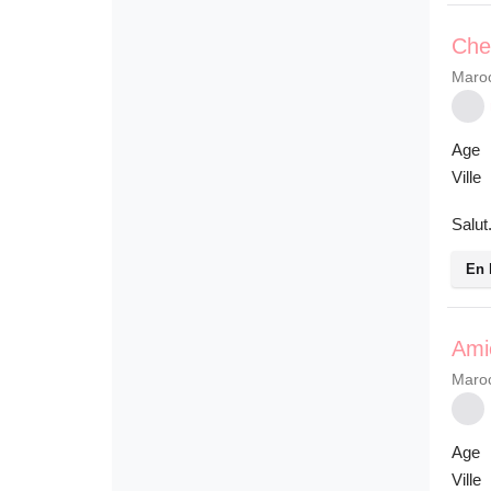
Che
Maro
Age
Ville
Salut
En 
Ami
Maro
Age
Ville