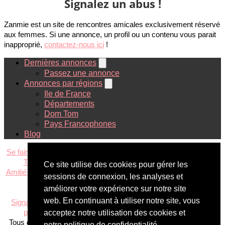
Signalez un abus !
Zanmie est un site de rencontres amicales exclusivement réservé
aux femmes. Si une annonce, un profil ou un contenu vous parait
inapproprié,
contactez-nous ici
!
Dernières annonces
Passez une annonce
Annonces par régions
Ile de France
Départements
Dom Tom
Pays Francophones
Blog
Se faire des amies à Paris
|
Rencontrer des copines à Marseille
|
Trouver des amies à Lyon
|
Se faire des copines à Lille
Ce site utilise des cookies pour gérer les
Amitié filles Dom-Tom
|
Amies au Canada
|
Copines en Belgique
|
sessions de connexion, les analyses et
Amies en Suisse
améliorer votre expérience sur notre site
web. En continuant à utiliser notre site, vous
Signaler un abus
|
CGU
|
Politique de confidentialité
|
Règles de
prudence
|
Nous contacter
|
A propos
|
Espace Presse
acceptez notre utilisation des cookies et
Tous droits réservés © 2026 |
zanmie.com
| La solution pour se
notre politique de confidentialité.