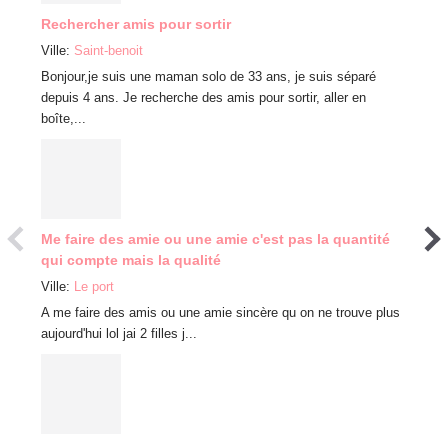
Rechercher amis pour sortir
Amis
Ville:
Saint-benoit
Ville:
P
Bonjour,je suis une maman solo de 33 ans, je suis séparé
Bonjour
depuis 4 ans. Je recherche des amis pour sortir, aller en
vos m
boîte,...
Renco
Me faire des amie ou une amie c'est pas la quantité
Ville:
S
qui compte mais la qualité
Bonjou
Ville:
Le port
d’amie
A me faire des amis ou une amie sincère qu on ne trouve plus
boire u
aujourd'hui lol jai 2 filles j...
Object