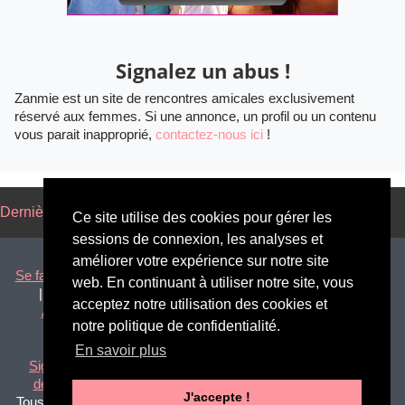
Signalez un abus !
Zanmie est un site de rencontres amicales exclusivement
réservé aux femmes. Si une annonce, un profil ou un contenu
vous parait inapproprié,
contactez-nous ici
!
Dernières annonces
Annonces par régions
Blog
Ce site utilise des cookies pour gérer les
sessions de connexion, les analyses et
améliorer votre expérience sur notre site
Se faire des amies à Paris
|
Rencontrer des copines à Marseille
web. En continuant à utiliser notre site, vous
|
Trouver des amies à Lyon
|
Se faire des copines à Lille
acceptez notre utilisation des cookies et
Amitié filles Dom-Tom
|
Amies au Canada
|
Copines en
notre politique de confidentialité.
Belgique
|
Amies en Suisse
En savoir plus
Signaler un abus
|
CGU
|
Politique de confidentialité
|
Règles
de prudence
|
Nous contacter
|
A propos
|
Espace Presse
J'accepte !
Tous droits réservés © 2026 |
zanmie.com
| La solution pour se