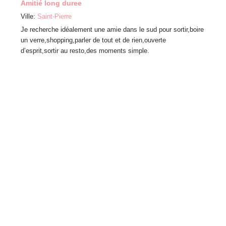
Amitié long duree
Ville:
S
Ville:
Saint-Pierre
Bonjour
Je recherche idéalement une amie dans le sud pour sortir,boire
vraie a
un verre,shopping,parler de tout et de rien,ouverte
d’esprit,sortir au resto,des moments simple.
Next