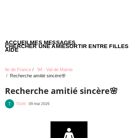
ACCUEIL
MES MESSAGES
CHERCHER UNE AMIE
SORTIR ENTRE FILLES
AIDE
Ile de France
94 - Val de Marne
Recherche amitié sincère🌸
Recherche amitié sincère🌸
Tifa86
09 mai 2026