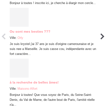
Bonjour à toutes ! inscrite ici, je cherche à élargir mon cercle...
bons m
belle am
Ou sont mes besties ???
À la r
Ville:
Orly
Ville:
C
Je suis krystel j'ai 37 ans je suis d'origine camerounaise et je
suis nee a Marseille. Je suis casse cou, indépendante avec un
As-sal
fort caractère...
je suis
d’impor
à la recherche de belles âmes!
Pourq
Ville:
Maisons-Alfort
Ville:
O
Bonjour à toutes! Que vous soyez de Paris, du Seine-Saint-
Denis, du Val de Marne, de l'autre bout de Paris, l'amitié réelle
Maman 
n'a...
bien re