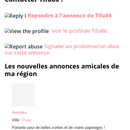
Repondre à l'annonce de Tifa86
Voir le profil de Tifa86
Signaler un problème/un abus
sur cette annonce.
Les nouvelles annonces amicales de
ma région
Prev
Amitiés
une v
Ville:
Thiais
Ville:
v
Partante pour de belles sorties et de vraies papotages !
Bonjou