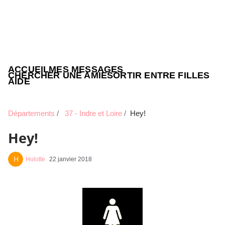
ACCUEIL
MES MESSAGES
CHERCHER UNE AMIE
SORTIR ENTRE FILLES
AIDE
Départements
37 - Indre et Loire
Hey!
Hey!
Hulotte
22 janvier 2018