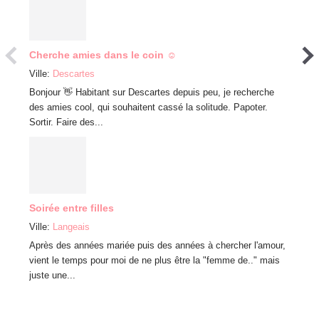
Cherche amies dans le coin ☺️
Reche
Ville:
Descartes
Ville:
s
Bonjour 👋 Habitant sur Descartes depuis peu, je recherche
Recherc
des amies cool, qui souhaitent cassé la solitude. Papoter.
resto, 
Sortir. Faire des...
Amie
Soirée entre filles
Ville:
S
Ville:
Langeais
Bjr Je 
Après des années mariée puis des années à chercher l'amour,
connaît
vient le temps pour moi de ne plus être la "femme de.." mais
balader,
juste une...
Next