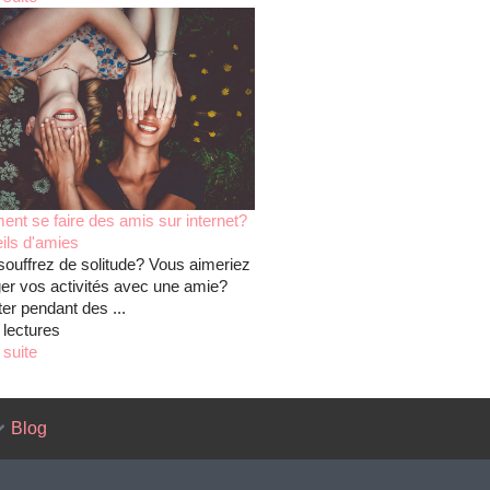
nt se faire des amis sur internet?
ils d'amies
souffrez de solitude? Vous aimeriez
ger vos activités avec une amie?
er pendant des ...
 lectures
 suite
Blog