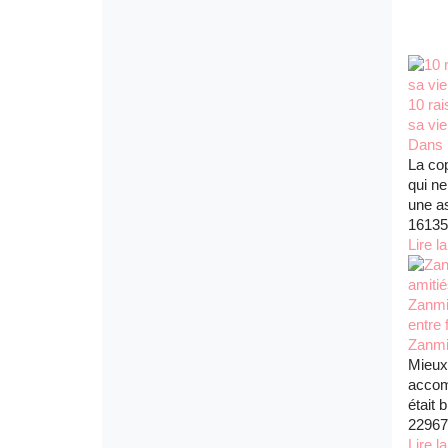
10 rai
sa vie
Dans l
La co
qui ne
une as
16135
Lire la
Zanmie
entre f
Zanm
Mieux
accom
était
22967
Lire la