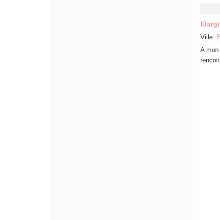
Elarg
Ville:
B
A mon 
rencon