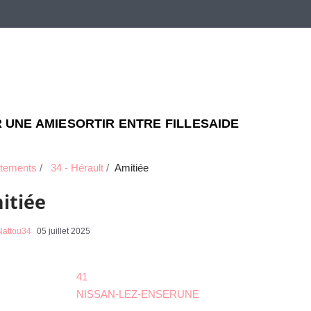
 UNE AMIE
SORTIR ENTRE FILLES
AIDE
tements
34 - Hérault
Amitiée
itiée
Nattou34
05 juillet 2025
41
NISSAN-LEZ-ENSERUNE