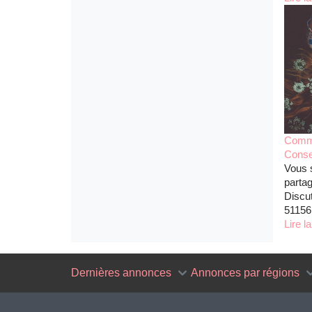
Comme
Conse
Vous 
parta
Discut
51156
Lire la
Dernières annonces
Annonces par régions