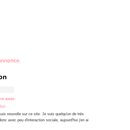
annonce.
on
ne amie
llan
suis nouvelle sur ce site. Je suis quelqu'un de très
onc avec peu d'interaction sociale, aujourd'hui j'en ai