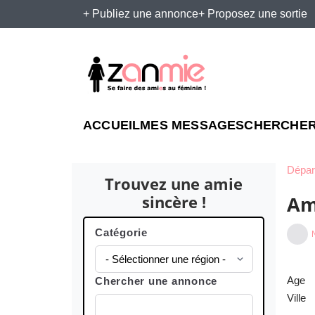
+ Publiez une annonce
+ Proposez une sortie
ACCUEIL
MES MESSAGES
CHERCHER
Dépar
Trouvez une amie
Am
sincère !
Catégorie
Age
Chercher une annonce
Ville